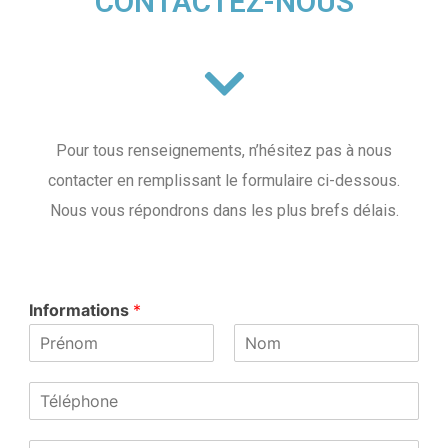
CONTACTEZ-NOUS
Pour tous renseignements, n’hésitez pas à nous
contacter en remplissant le formulaire ci-dessous.
Nous vous répondrons dans les plus brefs délais.
Informations
*
P
N
r
o
T
é
m
e
n
l
o