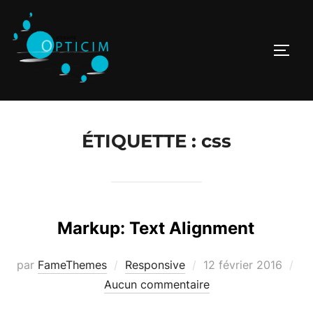
Aller
au
contenu
PERM
ÉTIQUETTE :
css
Markup: Text Alignment
Publié
par
FameThemes
Responsive
12 février 2016
le
Aucun commentaire